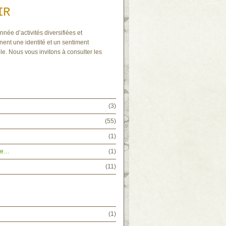
IR
nnée d’activités diversifiées et
nent une identité et un sentiment
le. Nous vous invitons à consulter les
(3)
(55)
(1)
tée…
(1)
(11)
(1)