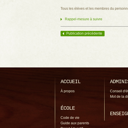
Tous les élèves et les membres du personne
Rappel-mesure à suivre
Publication précédente
Navigation des articles
ACCUEIL
ADMINI
À propos
Conseil d'é
Mot de la d
ÉCOLE
ENSEIG
Code de vie
Guide aux parents