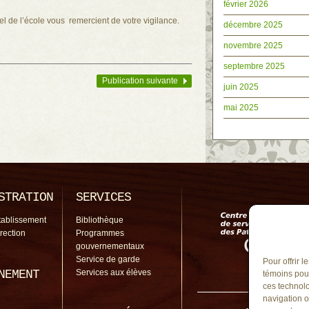
février 2026
l de l’école vous remercient de votre vigilance.
décembre 2025
novembre 2025
septembre 2025
Publication suivante
juin 2025
mai 2025
STRATION
SERVICES
tablissement
Bibliothèque
irection
Programmes
gouvernementaux
Service de garde
Pour offrir 
NEMENT
Services aux élèves
témoins pour
ces technolo
navigation o