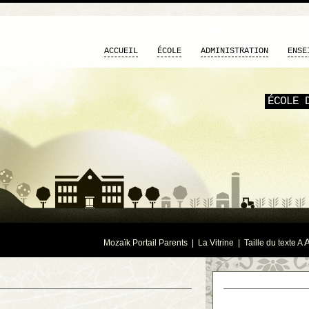
ACCUEIL
ÉCOLE
ADMINISTRATION
ENSE
ÉCOLE 
Mozaïk Portail Parents
|
La Vitrine
| Taille du texte
A