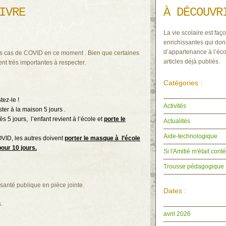
IVRE
À DÉCOUVR
La vie scolaire est faço
enrichissantes qui don
d’appartenance à l’éco
s cas de COVID en ce moment . Bien que certaines
articles déjà publiés.
nt très importantes à respecter.
Catégories :
tez-le !
Activités
ster à la maison 5 jours .
 5 jours, l’enfant revient à l’école et
porte le
Actualités
Aide-technologique
VID, les autres doivent
porter le masque à l’école
pour 10 jours.
Si l'Amitié m'était con
Trousse pédagogique
anté publique en pièce jointe.
Dates :
.
avril 2026