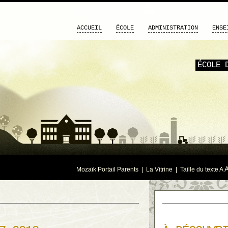
ACCUEIL
ÉCOLE
ADMINISTRATION
ENSE
ÉCOLE 
Mozaïk Portail Parents
|
La Vitrine
| Taille du texte
A