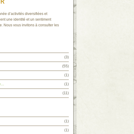
IR
née d’activités diversifiées et
ent une identité et un sentiment
e. Nous vous invitons à consulter les
(3)
(55)
(1)
ée…
(1)
(11)
(1)
(1)