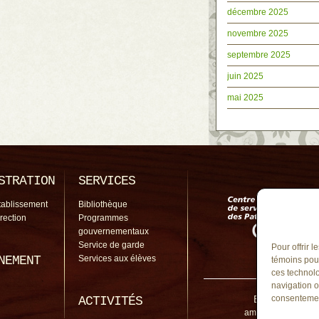
décembre 2025
novembre 2025
septembre 2025
juin 2025
mai 2025
STRATION
SERVICES
tablissement
Bibliothèque
irection
Programmes
gouvernementaux
Service de garde
Pour offrir 
NEMENT
Services aux élèves
témoins pour
ces technolo
navigation o
École de l'Amit
consentement
ACTIVITÉS
amitie@cssp.gouv.