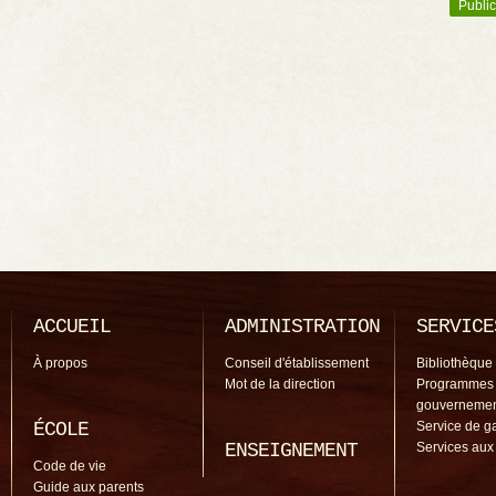
Public
Navigation des articles
ACCUEIL
ADMINISTRATION
SERVICE
À propos
Conseil d'établissement
Bibliothèque
Mot de la direction
Programmes
gouverneme
ÉCOLE
Service de g
ENSEIGNEMENT
Services aux
Code de vie
Guide aux parents