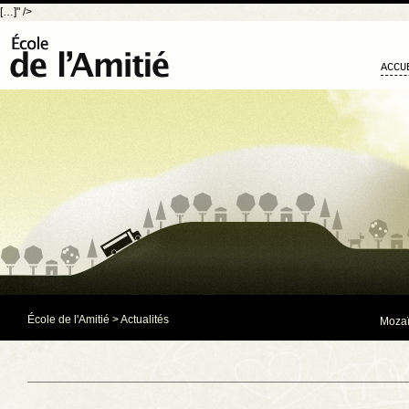
[…]" />
ACCU
École de l'Amitié
>
Actualités
Mozaï