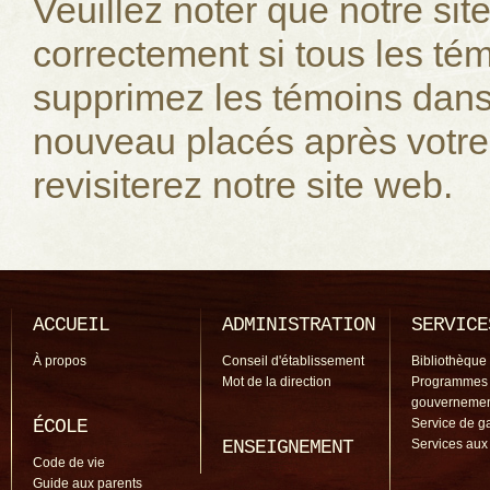
Veuillez noter que notre si
correctement si tous les té
supprimez les témoins dans 
nouveau placés après votr
revisiterez notre site web.
ACCUEIL
ADMINISTRATION
SERVICE
À propos
Conseil d'établissement
Bibliothèque
Mot de la direction
Programmes
gouverneme
ÉCOLE
Service de g
ENSEIGNEMENT
Services aux
Code de vie
Guide aux parents