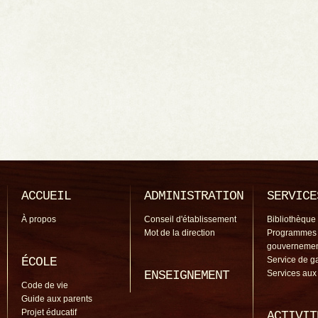
ACCUEIL
ADMINISTRATION
SERVICE
À propos
Conseil d'établissement
Bibliothèque
Mot de la direction
Programmes
gouverneme
ÉCOLE
Service de g
ENSEIGNEMENT
Services aux
Code de vie
Guide aux parents
Projet éducatif
ACTIVIT