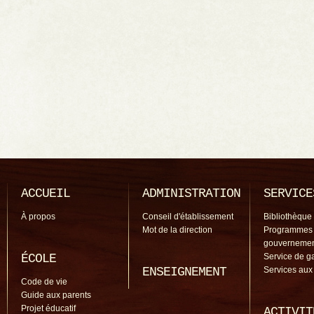
ACCUEIL
ADMINISTRATION
SERVICE
À propos
Conseil d'établissement
Bibliothèque
Mot de la direction
Programmes
gouverneme
ÉCOLE
Service de g
ENSEIGNEMENT
Services aux
Code de vie
Guide aux parents
Projet éducatif
ACTIVIT