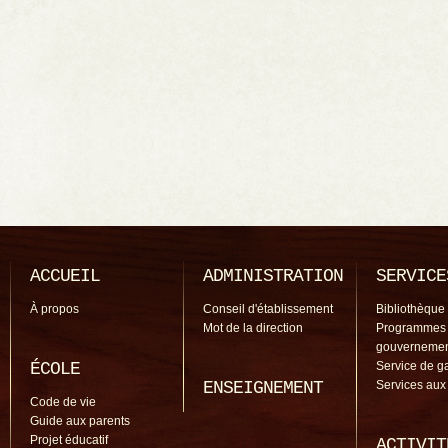
ACCUEIL
ADMINISTRATION
SERVICE
À propos
Conseil d'établissement
Bibliothèque
Mot de la direction
Programmes
gouverneme
ÉCOLE
Service de g
ENSEIGNEMENT
Services aux
Code de vie
Guide aux parents
Projet éducatif
ACTIVIT