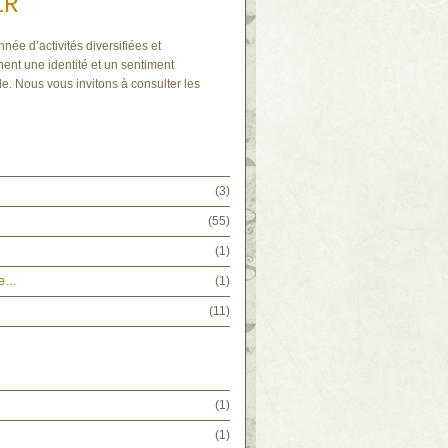
IR
nnée d’activités diversifiées et
ent une identité et un sentiment
e. Nous vous invitons à consulter les
(3)
(55)
(1)
tée…
(1)
(11)
(1)
(1)