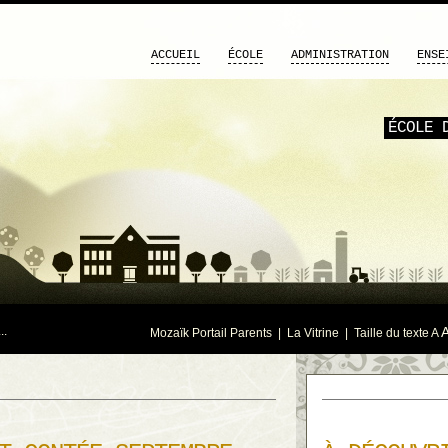
ACCUEIL
ÉCOLE
ADMINISTRATION
ENSE
ÉCOLE 
..
Mozaïk Portail Parents
|
La Vitrine
| Taille du texte
A