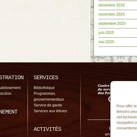
décembre 2025
novembre 2025
septembre 2025
juin 2025
mai 2025
STRATION
SERVICES
tablissement
Bibliothèque
irection
Programmes
gouvernementaux
Service de garde
Pour offrir 
NEMENT
Services aux élèves
témoins pour
ces technolo
navigation o
École de l'Amit
consentement
ACTIVITÉS
amitie@cssp.gouv.