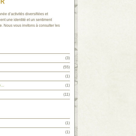
IR
née d’activités diversifiées et
ent une identité et un sentiment
e. Nous vous invitons à consulter les
(3)
(55)
(1)
ée…
(1)
(11)
(1)
(1)