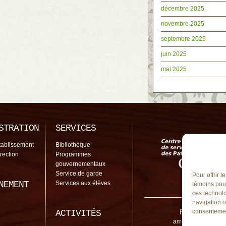
décembre 2025
novembre 2025
septembre 2025
juin 2025
mai 2025
STRATION
SERVICES
tablissement
Bibliothèque
irection
Programmes
gouvernementaux
Service de garde
Pour offrir 
NEMENT
Services aux élèves
témoins pour
ces technolo
navigation o
École de l'Amit
consentement
ACTIVITÉS
amitie@cssp.gouv.