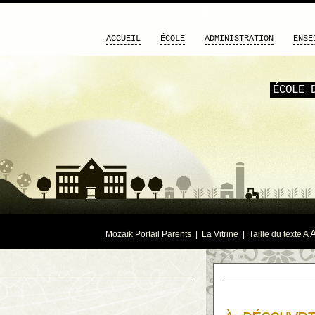
ACCUEIL
ÉCOLE
ADMINISTRATION
ENSE
ÉCOLE 
Mozaïk Portail Parents
|
La Vitrine
| Taille du texte
A